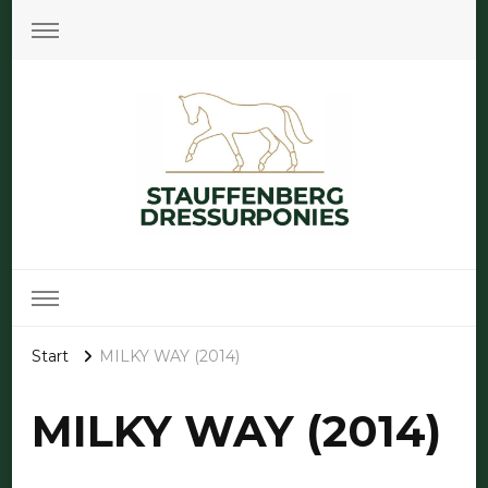
Stauffenberg Dressurponies
Die Ponyzucht von Marion Stauffenberg und deren Erfolge
Start
MILKY WAY (2014)
MILKY WAY (2014)